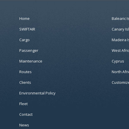
Home
Balearic I
SWIFTAIR
Canary Is
Cargo
Madeira I
Passenger
West Afri
Maintenance
Cyprus
Routes
North Afri
Clients
Customize
Environmental Policy
Fleet
Contact
News